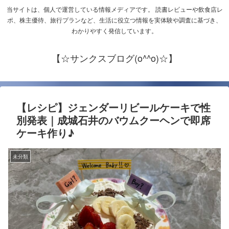
当サイトは、個人で運営している情報メディアです。 読書レビューや飲食店レ
ポ、株主優待、旅行プランなど、生活に役立つ情報を実体験や調査に基づき、
わかりやすく発信しています。
【☆サンクスブログ(o^^o)☆】
【レシピ】ジェンダーリビールケーキで性
別発表｜成城石井のバウムクーヘンで即席
ケーキ作り♪
未分類