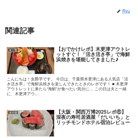
Ryu
関連記事
【おでかけレポ】木更津アウトレ
未分類
ットすぐ！「活き活き亭」で海鮮
浜焼きを堪能してきました♪
こんにちは！女爵芋です。 今日は、千葉県木更津にある人気店「活
き活き亭」で海鮮浜焼きを楽しんできたときのレポです！ ■ 木更津
アウトレットに来たら“海鮮”が食べたい気分に… この日は夫と一緒
に、木更津アウ...
【大阪・関西万博2025レポ⑥】
未分類
深夜の寿司居酒屋「だいいち」と
リッチモンドホテル宿泊レビュー