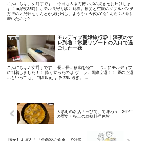
こんにちは、女爵芋です！ 今日も大阪万博レポの続きをお届けしま
す！ ■深夜23時にホテル最寄り駅に到着。疲労と空腹のダブルパンチ
万博の大混雑をなんとか抜け出し、ようやく今夜の宿泊先近くの駅に
着いたのは2...
モルディブ新婚旅行⑥｜深夜のマ
未分類
レ到着！常夏リゾートの入口で過
ごした一夜
こんにちは♪ 女爵芋です！ 長い長い移動を経て、 ついにモルディブ
に到着しました！！ 降り立ったのは ヴェラナ国際空港！！ 昼の空港
…といっても、 到着時刻は 夜22時過ぎ。 ...
人形町の名店「玉ひで」で味わう、260年
の歴史と極上の軍鶏料理体験
懐かしすぎる！「伊藤家の食卓」で話題