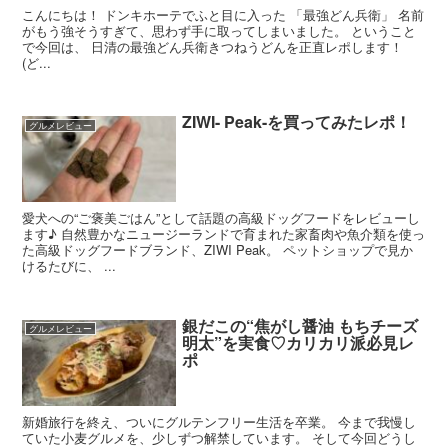
こんにちは！ ドンキホーテでふと目に入った 「最強どん兵衛」 名前
がもう強そうすぎて、思わず手に取ってしまいました。 ということ
で今回は、 日清の最強どん兵衛きつねうどんを正直レポします！
(ど...
ZIWI- Peak-を買ってみたレポ！
グルメレビュー
愛犬への“ご褒美ごはん”として話題の高級ドッグフードをレビューし
ます♪ 自然豊かなニュージーランドで育まれた家畜肉や魚介類を使っ
た高級ドッグフードブランド、ZIWI Peak。 ペットショップで見か
けるたびに、 ...
銀だこの“焦がし醤油 もちチーズ
グルメレビュー
明太”を実食♡カリカリ派必見レ
ポ
新婚旅行を終え、ついにグルテンフリー生活を卒業。 今まで我慢し
ていた小麦グルメを、少しずつ解禁しています。 そして今回どうし