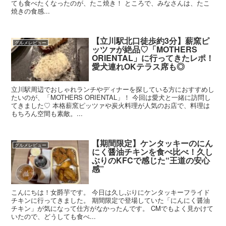
ても食べたくなったのが、たこ焼き！ ところで、みなさんは、たこ
焼きの食感...
【立川駅北口徒歩約3分】薪窯ピ
グルメレビュー
ッツァが絶品♡「MOTHERS
ORIENTAL」に行ってきたレポ！
愛犬連れOKテラス席も◎
立川駅周辺でおしゃれランチやディナーを探している方におすすめし
たいのが、「MOTHERS ORIENTAL」！ 今回は愛犬と一緒に訪問し
てきました♡ 本格薪窯ピッツァや炭火料理が人気のお店で、料理は
もちろん空間も素敵。...
【期間限定】ケンタッキーのにん
グルメレビュー
にく醤油チキンを食べ比べ！久し
ぶりのKFCで感じた“王道の安心
感”
こんにちは！女爵芋です。 今日は久しぶりにケンタッキーフライド
チキンに行ってきました。 期間限定で登場していた「にんにく醤油
チキン」が気になって仕方がなかったんです。 CMでもよく見かけて
いたので、どうしても食べ...