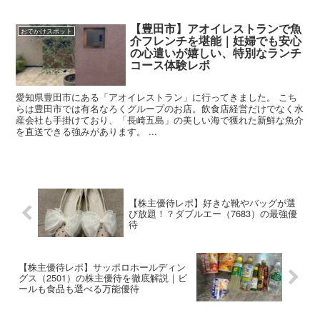
【豊田市】アオイレストランで魚
おでかけスポット
介フレンチを堪能｜妊婦でも安心
の心遣いが嬉しい、特別なランチ
コース体験レポ
愛知県豊田市にある「アオイレストラン」に行ってきました。 こち
らは豊田市では有名なろくグループのお店。飲食店経営だけでなく水
産会社も手掛けており、「長崎五島」の美しい海で獲れた新鮮な魚介
を直送できる強みがあります。 ...
【株主優待レポ】好きな靴やバッグが選
び放題！？ダブルエー（7683）の最強優
待
【株主優待レポ】サッポロホールディン
グス（2501）の株主優待を徹底解説｜ビ
ールも食品も選べる万能優待