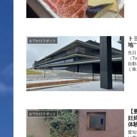
ト
おでかけスポット
地
先日
（To
自動
く株
【
おでかけスポット
妊
体
愛知