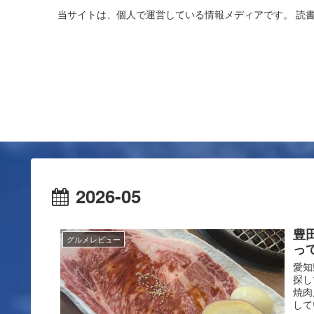
当サイトは、個人で運営している情報メディアです。 読
2026-05
豊
グルメレビュー
っ
愛知
探し
焼肉
して