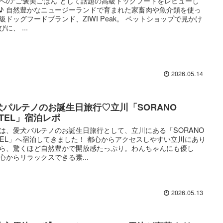
への“ご褒美ごはん”として話題の高級ドッグフードをレビューし
♪ 自然豊かなニュージーランドで育まれた家畜肉や魚介類を使っ
級ドッグフードブランド、ZIWI Peak。 ペットショップで見かけ
に、 ...
2026.05.14
犬パルテノのお誕生日旅行♡立川「SORANO
OTEL」宿泊レポ
は、愛犬パルテノのお誕生日旅行として、立川にある「SORANO
TEL」へ宿泊してきました！ 都心からアクセスしやすい立川にあり
ら、驚くほど自然豊かで開放感たっぷり。わんちゃんにも優し
心からリラックスできる素...
2026.05.13