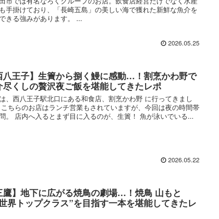
田市では有名なろくグループのお店。飲食店経営だけでなく水産
も手掛けており、「長崎五島」の美しい海で獲れた新鮮な魚介を
できる強みがあります。 ...
2026.05.25
西八王子】生簀から捌く鰻に感動…！割烹かわ野で
介尽くしの贅沢夜ご飯を堪能してきたレポ
は、西八王子駅北口にある和食店、割烹かわ野 に行ってきまし
 こちらのお店はランチ営業もされていますが、今回は夜の時間帯
問。 店内へ入るとまず目に入るのが、生簀！ 魚が泳いでいる...
2026.05.22
三鷹】地下に広がる焼鳥の劇場…！焼鳥 山もと
“世界トップクラス”を目指す一本を堪能してきたレ