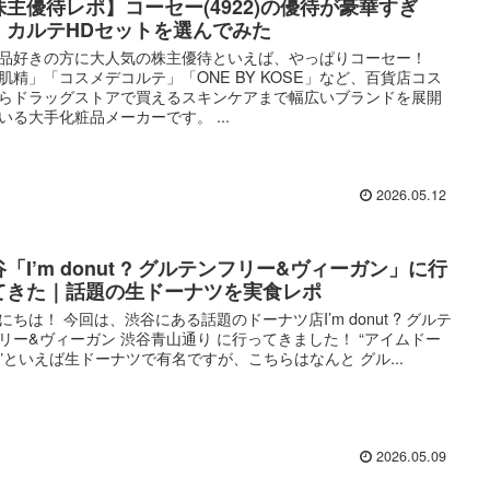
株主優待レポ】コーセー(4922)の優待が豪華すぎ
！カルテHDセットを選んでみた
品好きの方に大人気の株主優待といえば、やっぱりコーセー！
肌精」「コスメデコルテ」「ONE BY KOSE」など、百貨店コス
らドラッグストアで買えるスキンケアまで幅広いブランドを展開
いる大手化粧品メーカーです。 ...
2026.05.12
「I’m donut ? グルテンフリー&ヴィーガン」に行
てきた｜話題の生ドーナツを実食レポ
にちは！ 今回は、渋谷にある話題のドーナツ店I’m donut ? グルテ
リー&ヴィーガン 渋谷青山通り に行ってきました！ “アイムドー
”といえば生ドーナツで有名ですが、こちらはなんと グル...
2026.05.09