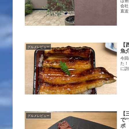
は豊
会社
直送
【
グルメレビュー
魚
今回
た！
に訪
【
グルメレビュー
で
ポ