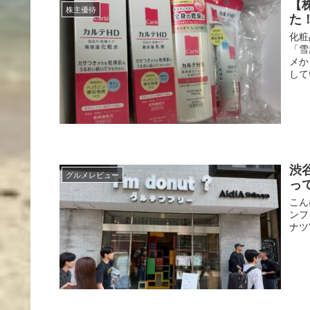
【
株主優待
た
化粧
「雪
メか
して
渋谷
グルメレビュー
っ
こん
ンフ
ナツ