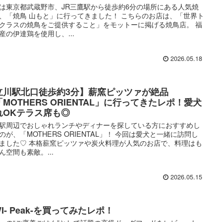
は東京都武蔵野市、JR三鷹駅から徒歩約6分の場所にある人気焼
、「焼鳥 山もと」に行ってきました！ こちらのお店は、「世界ト
クラスの焼鳥をご提供すること」をモットーに掲げる焼鳥店。 福
産の伊達鶏を使用し、...
2026.05.18
立川駅北口徒歩約3分】薪窯ピッツァが絶品
MOTHERS ORIENTAL」に行ってきたレポ！愛犬
れOKテラス席も◎
駅周辺でおしゃれランチやディナーを探している方におすすめし
のが、「MOTHERS ORIENTAL」！ 今回は愛犬と一緒に訪問し
ました♡ 本格薪窯ピッツァや炭火料理が人気のお店で、料理はも
ん空間も素敵。...
2026.05.15
WI- Peak-を買ってみたレポ！