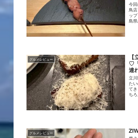
今回
鳥店
ップ
島県
【
グルメレビュー
♡「
連
立川
たい
てき
ちろ
ZI
グルメレビュー