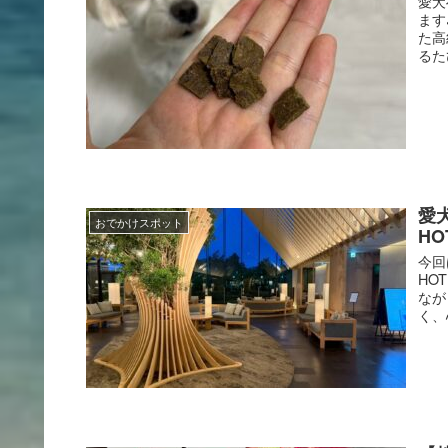
愛犬
ます
た高
るたび
愛
おでかけスポット
H
今回
HO
なが
く、