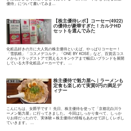
優待」について書いてみま...
【株主優待レポ】コーセー(4922)
株主優待
の優待が豪華すぎた！カルテHD
セットを選んでみた
化粧品好きの方に大人気の株主優待といえば、やっぱりコーセー！
「雪肌精」「コスメデコルテ」「ONE BY KOSE」など、百貨店コス
メからドラッグストアで買えるスキンケアまで幅広いブランドを展開
している大手化粧品メーカーです。 ...
株主優待で魁力屋へ｜ラーメンも
株主優待
定食も楽しめて実質0円の満足デ
ィナー
こんにちは、女爵芋です！ 先日、株主優待を使って「京都北白川ラ
ーメン魁力屋」に行ってきました。 今回はしっかり食べて、しっか
りお得だったので、実体験＋株主優待の情報もあわせて詳しくレポし
ていきます。 ...