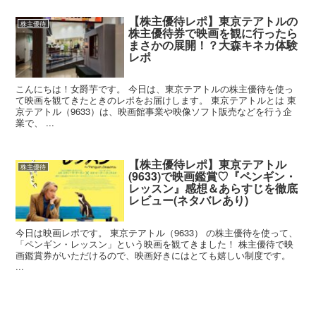
【株主優待レポ】東京テアトルの
株主優待
株主優待券で映画を観に行ったら
まさかの展開！？大森キネカ体験
レポ
こんにちは！女爵芋です。 今日は、東京テアトルの株主優待を使っ
て映画を観てきたときのレポをお届けします。 東京テアトルとは 東
京テアトル（9633）は、映画館事業や映像ソフト販売などを行う企
業で、 ...
【株主優待レポ】東京テアトル
株主優待
(9633)で映画鑑賞♡『ペンギン・
レッスン』感想＆あらすじを徹底
レビュー(ネタバレあり)
今日は映画レポです。 東京テアトル（9633） の株主優待を使って、
「ペンギン・レッスン」という映画を観てきました！ 株主優待で映
画鑑賞券がいただけるので、映画好きにはとても嬉しい制度です。
...