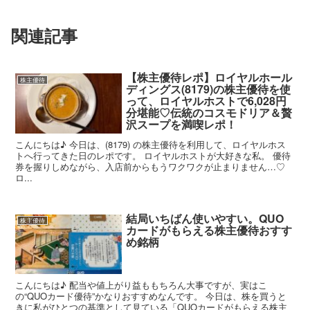
関連記事
【株主優待レポ】ロイヤルホール
株主優待
ディングス(8179)の株主優待を使
って、ロイヤルホストで6,028円
分堪能♡伝統のコスモドリア＆贅
沢スープを満喫レポ！
こんにちは♪ 今日は、(8179) の株主優待を利用して、ロイヤルホス
トへ行ってきた日のレポです。 ロイヤルホストが大好きな私。 優待
券を握りしめながら、入店前からもうワクワクが止まりません…♡
ロ...
結局いちばん使いやすい。QUO
株主優待
カードがもらえる株主優待おすす
め銘柄
こんにちは♪ 配当や値上がり益ももちろん大事ですが、実はこ
の“QUOカード優待”かなりおすすめなんです。 今日は、株を買うと
きに私がひとつの基準として見ている「QUOカードがもらえる株主