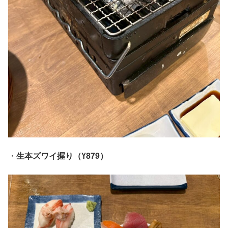
・
生本ズワイ握り（¥879）