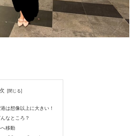
、
次
空港は想像以上に大きい！
どんなところ？
ルへ移動