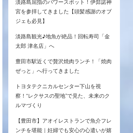
淡路島屈指のパワースポット！伊弉諾神
宮を参拝してきました【頭髪感謝のオブ
ジェも必見】
淡路島観光♪地魚が絶品！回転寿司「金
太郎 津名店」へ
豊田市駅近くで贅沢焼肉ランチ！「焼肉
ぜっと」へ行ってきました
トヨタテクニカルセンター下山を視
察！“レクサスの聖地”で見た、未来のク
ルマづくり
【豊田市】アオイレストランで魚介フレ
ンチを堪能｜妊婦でも安心の心遣いが嬉