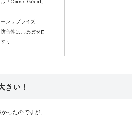
「Ocean Grand」
ムーンサプライズ！
：防音性は…ほぼゼロ
っすり
大きい！
強かったのですが、
。