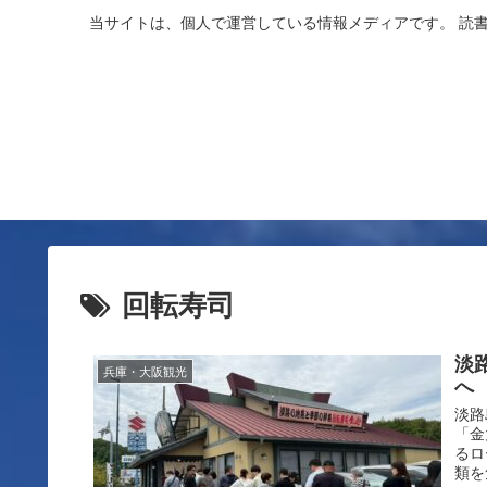
当サイトは、個人で運営している情報メディアです。 読
回転寿司
淡
兵庫・大阪観光
へ
淡路
「金
るロ
類を