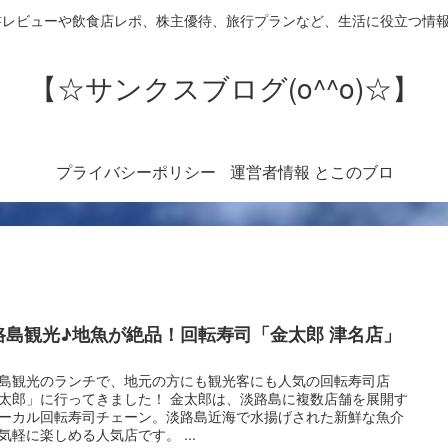
書レビューや飲食店レポ、株主優待、旅行プランなど、生活に役立つ情
【☆サンクスブログ(o^^o)☆】
プライバシーポリシー
運営者情報 とこのブロ
グについて
路島観光♪地魚が絶品！回転寿司「金太郎 津名店」
島観光のランチで、地元の方にも観光客にも人気の回転寿司店
太郎」に行ってきました！ 金太郎は、淡路島に複数店舗を展開す
ーカル回転寿司チェーン。淡路島近海で水揚げされた新鮮な魚介
気軽に楽しめる人気店です。 ...