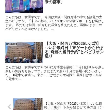
来の都市」
こんにちは、女爵芋です。 今回は大阪・関西万博の中でも話題の大
型パビリオン、「未来の都市」パビリオンの体験レポートをお届けし
ます。 私たちは前回ご紹介した昼食を終えたあと、満腹のままこの
パビリオンへと向かいました。 ...
【大阪・関西万博2025レポ⑦】
大阪万博
ついに最終日！東ゲートから始ま
る“奇跡の当日予約”とパビリオン
巡り
こんにちは、女爵芋です♪ ついに万博旅も最終日！今日は朝から少し
寂しい気持ちもありつつ、まだまだ気合い十分で会場へ向かいまし
た。 ■電車で会場へ。東ゲートは朝から大混雑！ 最終日はホテルか
ら電車で...
【大阪・関西万博2025レポ⑦】ついに最
終日！東ゲートから始まる“奇跡の当日予