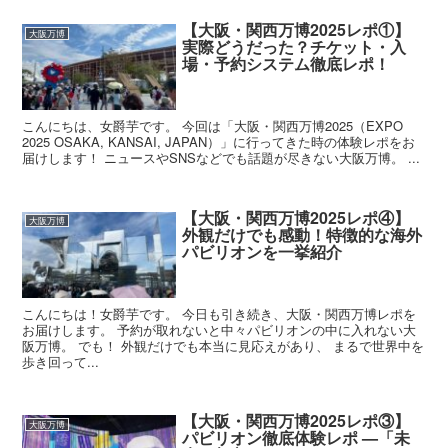
【大阪・関西万博2025レポ①】
大阪万博
実際どうだった？チケット・入
場・予約システム徹底レポ！
こんにちは、女爵芋です。 今回は「大阪・関西万博2025（EXPO
2025 OSAKA, KANSAI, JAPAN）」に行ってきた時の体験レポをお
届けします！ ニュースやSNSなどでも話題が尽きない大阪万博。 ...
【大阪・関西万博2025レポ④】
大阪万博
外観だけでも感動！特徴的な海外
パビリオンを一挙紹介
こんにちは！女爵芋です。 今日も引き続き、大阪・関西万博レポを
お届けします。 予約が取れないと中々パビリオンの中に入れない大
阪万博。 でも！ 外観だけでも本当に見応えがあり、 まるで世界中を
歩き回って...
【大阪・関西万博2025レポ③】
大阪万博
パビリオン徹底体験レポ —「未