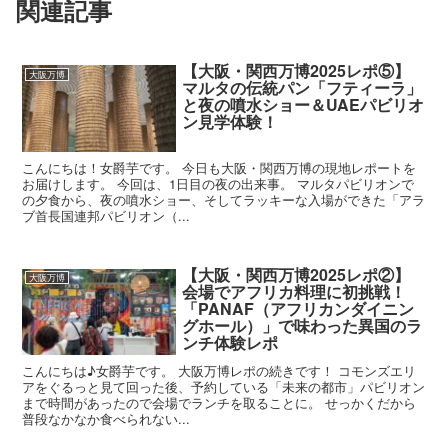
関連記事
【大阪・関西万博2025レポ⑤】
大阪万博
マルタの伝統パン「フティーラ」
と夜の噴水ショー＆UAEパビリオ
ン見学体験！
こんにちは！女爵芋です。 今日も大阪・関西万博の現地レポートを
お届けします。 今回は、1日目の夜の出来事。 マルタパビリオンで
の夕食から、夜の噴水ショー、そしてラッキーな入場ができた「アラ
ブ首長国連邦パビリオン（...
【大阪・関西万博2025レポ②】
大阪万博
会場でアフリカ料理に初挑戦！
「PANAF（アフリカンダイニン
グホール）」で味わった異国のラ
ンチ体験レポ
こんにちは♪女爵芋です。 大阪万博レポの続きです！ コモンズエリ
アをぐるっと見て回った後、予約している「未来の都市」パビリオン
まで時間があったので会場でランチを取ることに。 せっかくだから
普段なかなか食べられない...