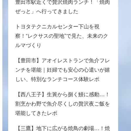
豊田市駅近くで贅沢焼肉ランチ！「焼肉
ぜっと」へ行ってきました
トヨタテクニカルセンター下山を視
察！“レクサスの聖地”で見た、未来のク
ルマづくり
【豊田市】アオイレストランで魚介フレ
ンチを堪能｜妊婦でも安心の心遣いが嬉
しい、特別なランチコース体験レポ
【西八王子】生簀から捌く鰻に感動…！
割烹かわ野で魚介尽くしの贅沢夜ご飯を
堪能してきたレポ
【三鷹】地下に広がる焼鳥の劇場…！焼