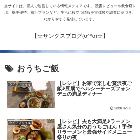
当サイトは、個人で運営している情報メディアです。 読書レビューや飲食店レ
ポ、株主優待、旅行プランなど、生活に役立つ情報を実体験や調査に基づき、
わかりやすく発信しています。
【☆サンクスブログ(o^^o)☆】
おうちご飯
【レシピ】お家で楽しむ贅沢夜ご
ライフスタイル
飯♪豆腐でヘルシーチーズフォン
デュの満足ディナー
2026.02.03
【レシピ】夫も大満足♪ラーメン
ライフスタイル
屋さん気分のおうちごはん！手作
りラーメンと最強サイドメニュー
祭りの夜