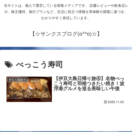
当サイトは、個人で運営している情報メディアです。 読書レビューや飲食店レ
ポ、株主優待、旅行プランなど、生活に役立つ情報を実体験や調査に基づき、
わかりやすく発信しています。
【☆サンクスブログ(o^^o)☆】
べっこう寿司
【伊豆大島日帰り旅④】名物べっ
伊豆大島観光
こう寿司と羽根つきたい焼き！波
浮港グルメを巡る美味しい午後
2025.11.03