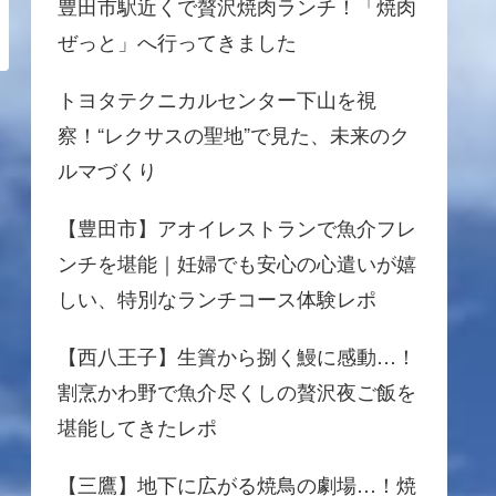
豊田市駅近くで贅沢焼肉ランチ！「焼肉
ぜっと」へ行ってきました
トヨタテクニカルセンター下山を視
察！“レクサスの聖地”で見た、未来のク
ルマづくり
【豊田市】アオイレストランで魚介フレ
ンチを堪能｜妊婦でも安心の心遣いが嬉
しい、特別なランチコース体験レポ
【西八王子】生簀から捌く鰻に感動…！
割烹かわ野で魚介尽くしの贅沢夜ご飯を
堪能してきたレポ
【三鷹】地下に広がる焼鳥の劇場…！焼